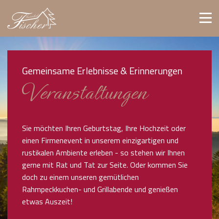
Gemeinsame Erlebnisse & Erinnerungen
Veranstaltungen
Sie möchten Ihren Geburtstag, Ihre Hochzeit oder
einen Firmenevent in unserem einzigartigen und
rustikalen Ambiente erleben - so stehen wir Ihnen
gerne mit Rat und Tat zur Seite. Oder kommen Sie
doch zu einem unseren gemütlichen
Rahmpeckkuchen- und Grillabende und genießen
etwas Auszeit!